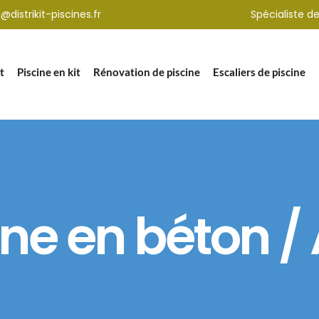
distrikit-piscines.fr
Spécialiste de
t
Piscine en kit
Rénovation de piscine
Escaliers de piscine
ine en béton / 