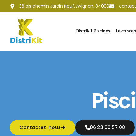
contenu
36 bis chemin Jardin Neuf, Avignon, 84000
contact@
principal
Distrikit Piscines
Le concep
Pisc
Contactez-nous
06 23 60 57 08