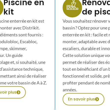
Piscine en
Rénova
kit
de pis
scine enterrée en kit est
Vous souhaitez rénover 
 monter avec Distrikit.
bassin ? Optez pour une 
 éléments sont fournis :
enterrée en kit : facile et
dulobloc, Escabloc,
monter, adaptable avec 
ompe, skimmer,
escaliers, durable et inn
ur. Un guide
Cette solution unique vo
lage et, si souhaité, une
permet de réaliser des 
d’assistance technique,
tout en bénéficiant d’un 
mettant ainsi de réaliser
fonctionnel et solide, prê
e votre bassin de A à Z.
profiter pendant de nom
années.
voir plus
En savoir plus