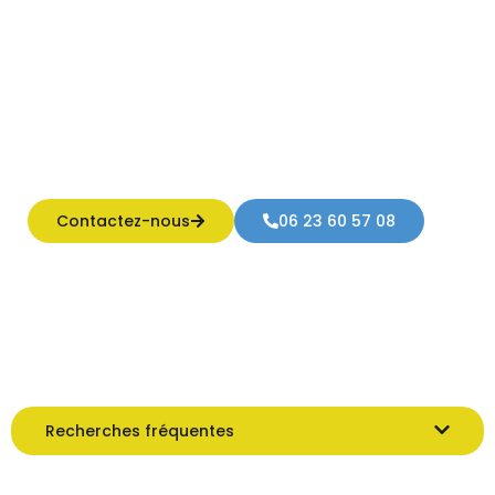
Réalisez facilement votre piscine avec le kit Distrikit,
conçu pour un montage rapide et sécurisé. Contactez-nous
pour un devis personnalisé et profitez de notre assistance
technique pas à pas !
Contactez-nous
06 23 60 57 08
Recherches fréquentes