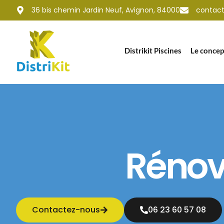
contenu
36 bis chemin Jardin Neuf, Avignon, 84000
contact@
principal
Distrikit Piscines
Le concep
Rénova
Contactez-nous
06 23 60 57 08