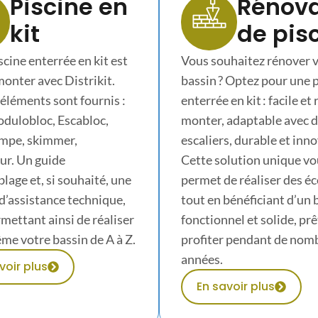
Piscine en
Rénova
kit
de pis
scine enterrée en kit est
Vous souhaitez rénover 
 monter avec Distrikit.
bassin ? Optez pour une 
 éléments sont fournis :
enterrée en kit : facile et
dulobloc, Escabloc,
monter, adaptable avec 
ompe, skimmer,
escaliers, durable et inn
ur. Un guide
Cette solution unique vo
lage et, si souhaité, une
permet de réaliser des 
d’assistance technique,
tout en bénéficiant d’un 
mettant ainsi de réaliser
fonctionnel et solide, prê
e votre bassin de A à Z.
profiter pendant de nom
années.
voir plus
En savoir plus