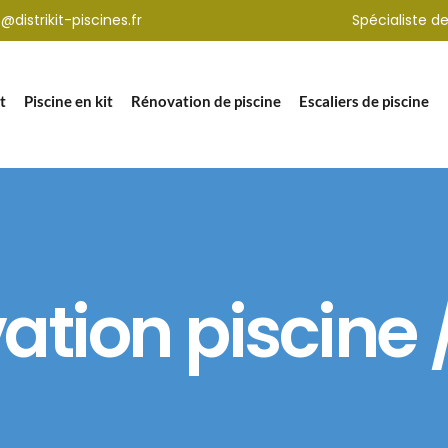
distrikit-piscines.fr
Spécialiste de
t
Piscine en kit
Rénovation de piscine
Escaliers de piscine
tion piscine /